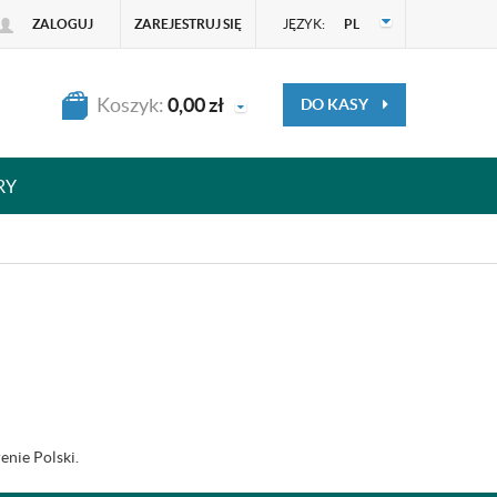
ZALOGUJ
ZAREJESTRUJ SIĘ
JĘZYK:
PL
Koszyk:
0,00
zł
DO KASY
RY
enie Polski.