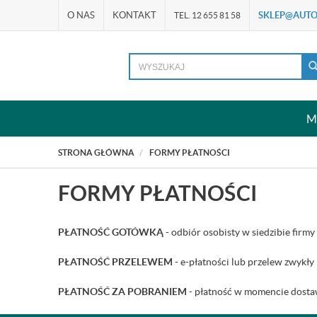
O NAS
KONTAKT
SKLEP@AUTO
TEL. 12 655 81 58
M
STRONA GŁÓWNA
FORMY PŁATNOŚCI
FORMY PŁATNOŚCI
PŁATNOŚĆ GOTÓWKĄ
- odbiór osobisty w siedzibie fir
PŁATNOŚĆ PRZELEWEM
- e-płatności lub przelew zwykł
PŁATNOŚĆ ZA POBRANIEM
- płatność w momencie dostawy