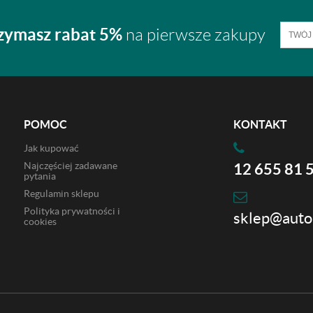
zymasz rabat 5%
na pierwsze zakupy
POMOC
KONTAKT
Jak kupować
Najczęściej zadawane
12 655 81 
pytania
Regulamin sklepu
Polityka prywatności i
sklep@auto
cookies