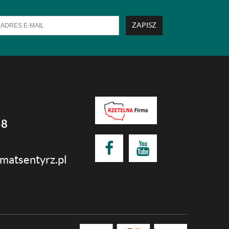
ZAPISZ
58
matsentyrz.pl