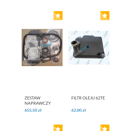
ZESTAW
FILTR OLEJU 62TE
NAPRAWCZY
OHK 722.3
655,50
zł
62,00
zł