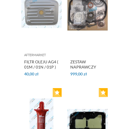
AFTERMARKET
FILTR OLEJU AG4 (
ZESTAW
01M / 01N / 01P )
NAPRAWCZY
OHK 722.3
40,00
zł
999,00
zł