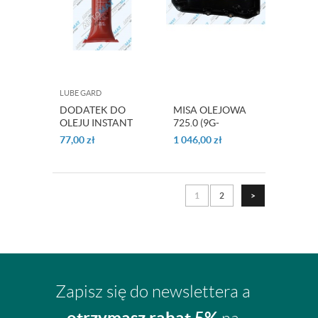
LUBE GARD
DODATEK DO
MISA OLEJOWA
OLEJU INSTANT
725.0 (9G-
SHUDDER FIXX
TRONIC)
77,00
zł
1 046,00
zł
LUBE GARD
1
2
>
Zapisz się do newslettera a