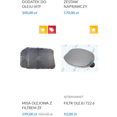
DODATEK DO
ZESTAW
OLEJU (ATF
NAPRAWCZY
PROTECTANT)
OHK ZF 6HP19
100,00
zł
570,00
zł
LUBEGARD
ORYGINAŁ
AFTERMARKET
MISA OLEJOWA Z
FILTR OLEJU 722.6
FILTREM ZF
6HP26 ORYGINAŁ
299,00
zł
450,00
zł
42,00
zł