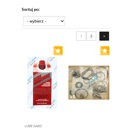
Sortuj po:
1
2
>
LUBE GARD