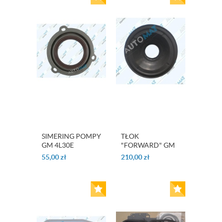
SIMERING POMPY
TŁOK
GM 4L30E
"FORWARD" GM
5L40E
55,00
zł
210,00
zł