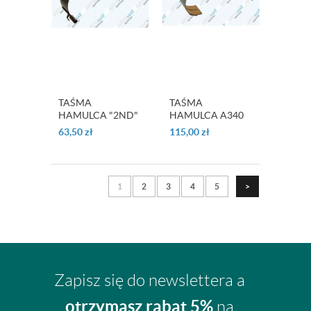
TAŚMA
TAŚMA
HAMULCA "2ND"
HAMULCA A340
"COAST BRAKE"
SERIES
63,50
zł
115,00
zł
A540E
1
2
3
4
5
>
Zapisz się do newslettera a
otrzymasz rabat 5%
na