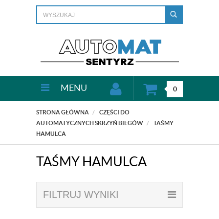
MENU
0
STRONA GŁÓWNA
CZĘŚCI DO
AUTOMATYCZNYCH SKRZYŃ BIEGÓW
TAŚMY
HAMULCA
TAŚMY HAMULCA
FILTRUJ WYNIKI