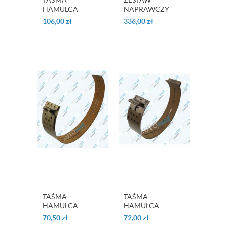
TAŚMA
ZESTAW
HAMULCA
NAPRAWCZY
"FORWARD" GM
OHK A727 (TF8)
106,00
zł
336,00
zł
4T65E
1971 -1997
TAŚMA
TAŚMA
HAMULCA
HAMULCA
"INTERMEDIATE"
"INTERMEDIATE"
70,50
zł
72,00
zł
G4A-EL
F3A