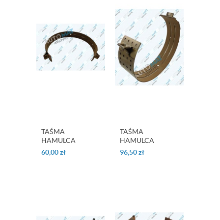
TAŚMA
TAŚMA
HAMULCA
HAMULCA
"KICKDOWN" KM
"KICKDOWN"
60,00
zł
96,50
zł
170 SERIES
F4A33