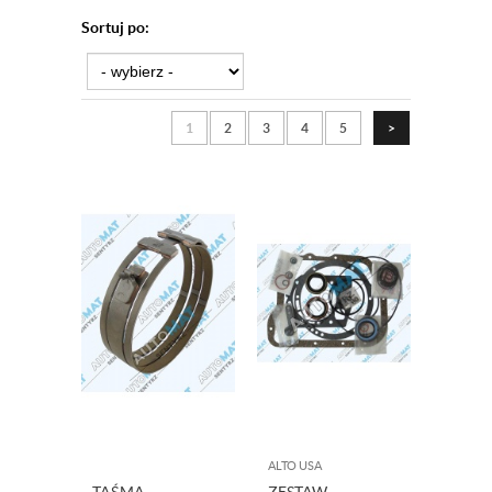
Sortuj po:
1
2
3
4
5
>
ALTO USA