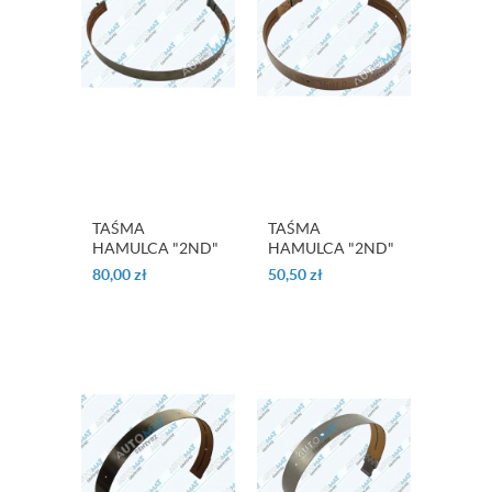
TAŚMA
TAŚMA
HAMULCA "2ND"
HAMULCA "2ND"
"COAST BRAKE"
"COAST BRAKE"
80,00
zł
50,50
zł
A130
A130