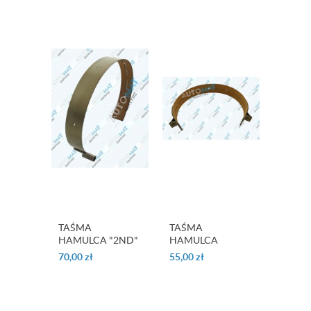
TAŚMA
TAŚMA
HAMULCA "2ND"
HAMULCA
"COAST" MX17
"KICKDOWN" KM
70,00
zł
55,00
zł
170 SERIES