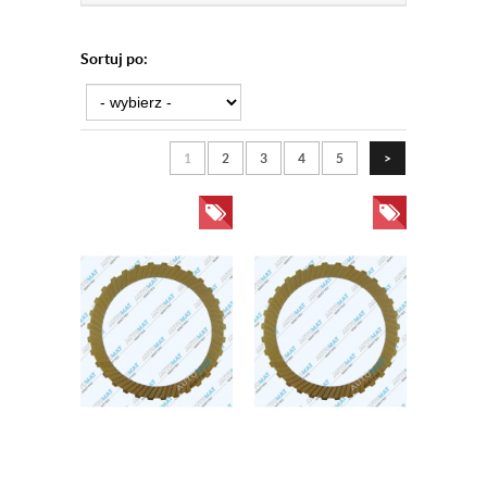
Sortuj po:
1
2
3
4
5
>