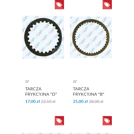
ZF
ZF
TARCZA
TARCZA
FRYKCYJNA "D"
FRYKCYJNA "B"
ZF 8HP45 / 8HP70
ZF 8HP45 / 8HP70
17,00
zł
22,50
zł
25,00
zł
28,00
zł