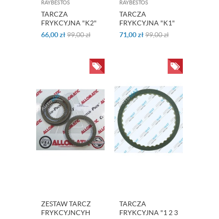
RAYBESTOS
RAYBESTOS
TARCZA
TARCZA
FRYKCYJNA "K2"
FRYKCYJNA "K1"
MAŁA S-TRONIC
DUŻA S-TRONIC
66,00
zł
99,00
zł
71,00
zł
99,00
zł
ZESTAW TARCZ
TARCZA
FRYKCYJNCYH
FRYKCYJNA "1 2 3