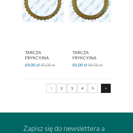
TARCZA
TARCZA
FRYKCYJNA
FRYKCYJNA
"FORWARD"
"REVERSE" MPS6
69,00
zł
85,00
zł
81,00
zł
88,00
zł
MPS6
1
2
3
4
5
>
Zapisz się do newslettera a