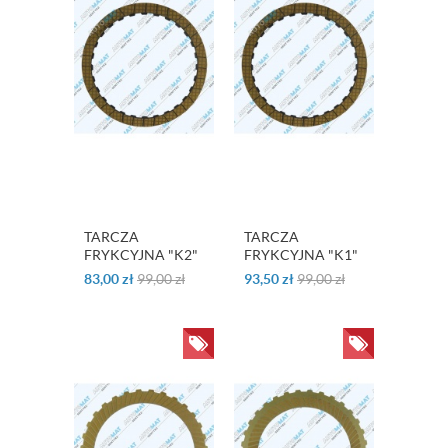
TARCZA
TARCZA
FRYKCYJNA "K2"
FRYKCYJNA "K1"
DSG / 02E
DSG / 02E
83,00
zł
99,00
zł
93,50
zł
99,00
zł