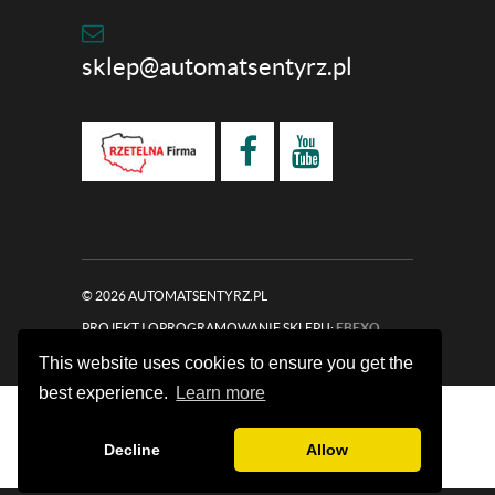
sklep@automatsentyrz.pl
© 2026 AUTOMATSENTYRZ.PL
PROJEKT I OPROGRAMOWANIE SKLEPU:
EBEXO
This website uses cookies to ensure you get the
best experience.
Learn more
Strona korzysta z plików cookies w celu realizacji
usług i zgodnie z
Polityką Plików Cookies
Możesz
zamknij
określić warunki przechowywania lub dostępu
Decline
Allow
do plików cookies w Twojej przeglądarce.