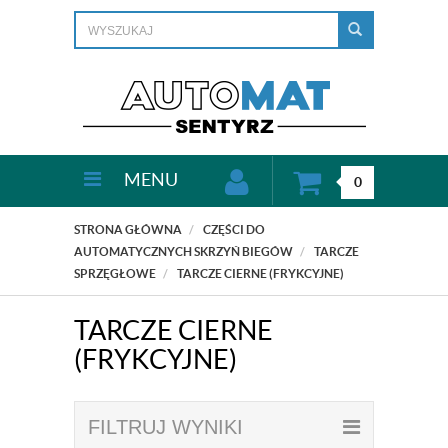
MENU
0
STRONA GŁÓWNA
CZĘŚCI DO
AUTOMATYCZNYCH SKRZYŃ BIEGÓW
TARCZE
SPRZĘGŁOWE
TARCZE CIERNE (FRYKCYJNE)
TARCZE CIERNE
(FRYKCYJNE)
FILTRUJ WYNIKI