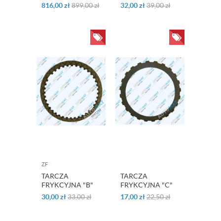
FW6A-EL
4" "2-6"
816,00
zł
899,00
zł
32,00
zł
39,00
zł
"REVERSE" GM
6T40 / 6T45
ZF
TARCZA
TARCZA
FRYKCYJNA "B"
FRYKCYJNA "C"
ZF 8HP55 / 8HP70
"E" ZF 8HP45 /
30,00
zł
33,00
zł
17,00
zł
22,50
zł
8HP70