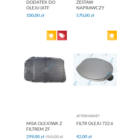
DODATEK DO
ZESTAW
OLEJU (ATF
NAPRAWCZY
PROTECTANT)
OHK ZF 6HP19
100,00
zł
570,00
zł
LUBEGARD
ORYGINAŁ
AFTERMARKET
MISA OLEJOWA Z
FILTR OLEJU 722.6
FILTREM ZF
6HP26 ORYGINAŁ
299,00
zł
450,00
zł
42,00
zł