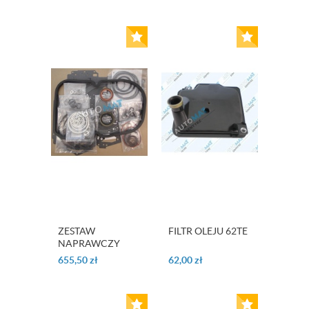
ZESTAW
FILTR OLEJU 62TE
NAPRAWCZY
OHK 722.3
655,50
zł
62,00
zł