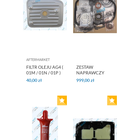
AFTERMARKET
FILTR OLEJU AG4 (
ZESTAW
01M / 01N / 01P )
NAPRAWCZY
OHK 722.3
40,00
zł
999,00
zł