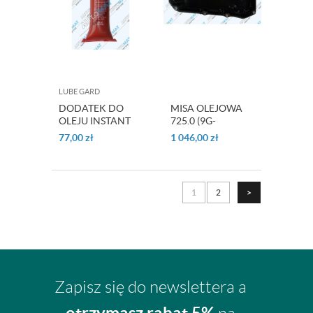
LUBE GARD
DODATEK DO
MISA OLEJOWA
OLEJU INSTANT
725.0 (9G-
SHUDDER FIXX
TRONIC)
77,00
zł
1 046,00
zł
LUBE GARD
1
2
>
Zapisz się do newslettera a