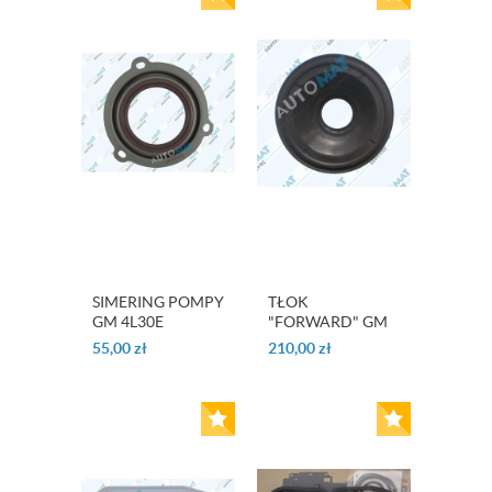
SIMERING POMPY
TŁOK
GM 4L30E
"FORWARD" GM
5L40E
55,00
zł
210,00
zł