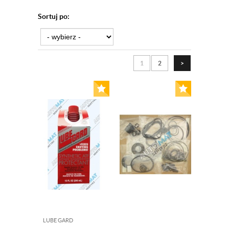
Sortuj po:
1
2
>
LUBE GARD