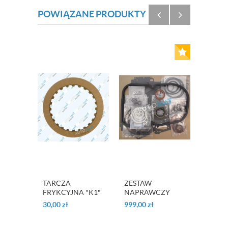
POWIĄZANE PRODUKTY
TARCZA
ZESTAW
TAŚM
FRYKCYJNA "K1"
NAPRAWCZY
HAMU
722.3 / 722.5
OHK 722.3
"FRONT
30,00
zł
999,00
zł
586,0
722.5