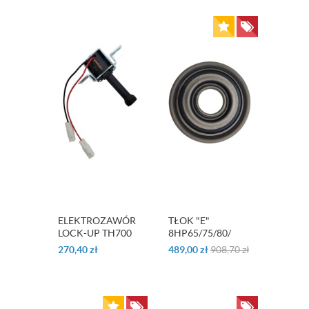
ELEKTROZAWÓR
TŁOK "E"
LOCK-UP TH700
8HP65/75/80/
R4
270,40
zł
489,00
zł
908,70
zł