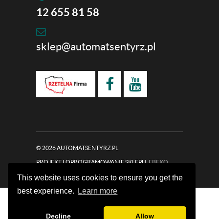
12 655 81 58
sklep@automatsentyrz.pl
© 2026 AUTOMATSENTYRZ.PL
PROJEKT I OPROGRAMOWANIE SKLEPU:
EBEXO
This website uses cookies to ensure you get the
best experience.
Learn more
Strona korzysta z plików cookies w celu realizacji
usług i zgodnie z
Polityką Plików Cookies
Możesz
zamknij
określić warunki przechowywania lub dostępu
Decline
Allow