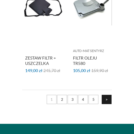
AUTO-MAT SENTYRZ
ZESTAW FILTR +
FILTR OLEJU
USZCZELKA
TR580
850RE
149,00
zł
245,70
zł
105,00
zł
159,90
zł
1
2
3
4
5
>