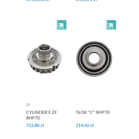
ZF
CYLINDER E ZF
TŁOK "C" 8HP70
8HP70
722,80
zł
214,50
zł