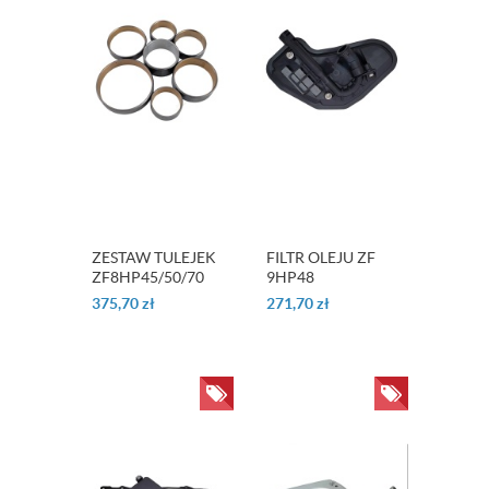
ZESTAW TULEJEK
FILTR OLEJU ZF
ZF8HP45/50/70
9HP48
375,70
zł
271,70
zł