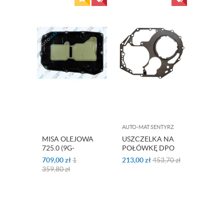
AUTO-MAT SENTYRZ
MISA OLEJOWA
USZCZELKA NA
725.0 (9G-
POŁÓWKĘ DPO
TRONIC)
AL4
709,00
zł
1
213,00
zł
453,70
zł
ZAMIENNIK
CITROEN/RENAULT
359,80
zł