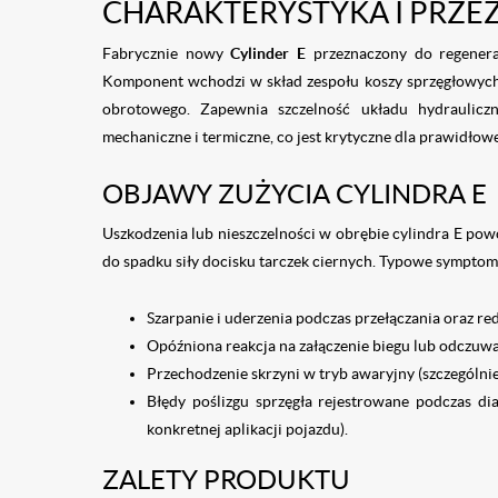
CHARAKTERYSTYKA I PRZE
Fabrycznie nowy
Cylinder E
przeznaczony do regenera
Komponent wchodzi w skład zespołu koszy sprzęgłowyc
obrotowego. Zapewnia szczelność układu hydraulicz
mechaniczne i termiczne, co jest krytyczne dla prawidłow
OBJAWY ZUŻYCIA CYLINDRA E
Uszkodzenia lub nieszczelności w obrębie cylindra E pow
do spadku siły docisku tarczek ciernych. Typowe symptom
Szarpanie i uderzenia podczas przełączania oraz re
Opóźniona reakcja na załączenie biegu lub odczuwa
Przechodzenie skrzyni w tryb awaryjny (szczególnie
Błędy poślizgu sprzęgła rejestrowane podczas d
konkretnej aplikacji pojazdu).
ZALETY PRODUKTU