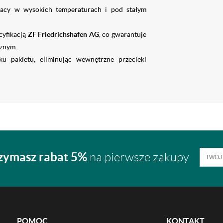
acy w wysokich temperaturach i pod stałym
cyfikacją
ZF Friedrichshafen AG
, co gwarantuje
znym.
u pakietu, eliminując wewnętrzne przecieki
zymasz rabat 5%
na pierwsze zakupy
POMOC
KONTAKT