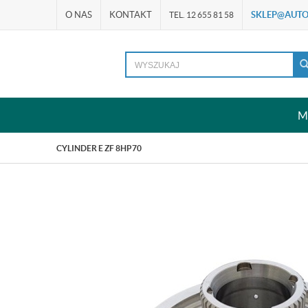
O NAS
KONTAKT
SKLEP@AUTO
TEL. 12 655 81 58
M
CYLINDER E ZF 8HP70