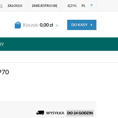
ZALOGUJ
ZAREJESTRUJ SIĘ
JĘZYK:
PL
Koszyk:
0,00
zł
DO KASY
RY
P70
WYSYŁKA
DO 24 GODZIN