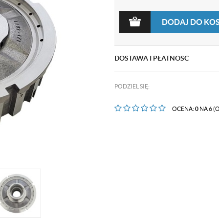
DODAJ DO KO
DOSTAWA I PŁATNOŚĆ
PODZIEL SIĘ:
OCENA:
0
NA 6 (O