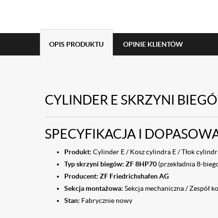
OPIS PRODUKTU
OPINIE KLIENTÓW
CYLINDER E SKRZYNI BIEG
SPECYFIKACJA I DOPASOW
Produkt:
Cylinder E / Kosz cylindra E / Tłok cylindr
Typ skrzyni biegów:
ZF 8HP70
(przekładnia 8-bieg
Producent:
ZF Friedrichshafen AG
Sekcja montażowa:
Sekcja mechaniczna / Zespół kos
Stan:
Fabrycznie nowy