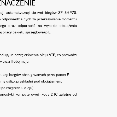
ZNACZENIE
cji automatycznej skrzyni biegów
ZF 8HP70
.
h odpowiedzialnych za przekazywanie momentu
nego oraz odporność na wysokie obciążenia
ej pracy pakietu sprzęgłowego E.
odują ucieczkę ciśnienia oleju
ATF
, co prowadzi
y awarii obejmują:
dukcji biegów obsługiwanych przez pakiet E.
lny uślizg przekładni pod obciążeniem.
 po rozgrzaniu oleju).
iagnostyki komputerowej (kody DTC zależne od