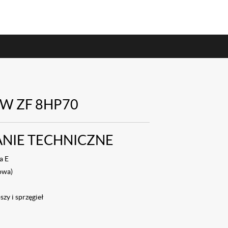
ÓW ZF 8HP70
ANIE TECHNICZNE
a E
owa)
zy i sprzęgieł