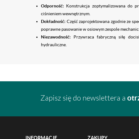
Odporność:
Konstrukcja zoptymalizowana do pr
ciśnieniem wewnętrznym.
Dokładność:
Część zaprojektowana zgodnie ze spe
poprawne pasowanie w osiowym zespole mechanic
Niezawodność:
Przywraca fabryczną siłę docisk
hydrauliczne.
otr
Zapisz się do newslettera a
INFORMACJE
ZAKUPY