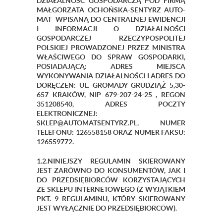
DZIAŁALNOŚĆ GOSPODARCZĄ POD FIRMĄ
MAŁGORZATA OCHOŃSKA-SENTYRZ AUTO-
MAT WPISANĄ DO CENTRALNEJ EWIDENCJI
I INFORMACJI O DZIAŁALNOŚCI
GOSPODARCZEJ RZECZYPOSPOLITEJ
POLSKIEJ PROWADZONEJ PRZEZ MINISTRA
WŁAŚCIWEGO DO SPRAW GOSPODARKI,
POSIADAJĄCĄ: ADRES MIEJSCA
WYKONYWANIA DZIAŁALNOŚCI I ADRES DO
DORĘCZEŃ: UL. GROMADY GRUDZIĄŻ 5,30-
657 KRAKÓW, NIP 679-207-24-25 , REGON
351208540, ADRES POCZTY
ELEKTRONICZNEJ:
SKLEP@AUTOMATSENTYRZ.PL, NUMER
TELEFONU: 126558158 ORAZ NUMER FAKSU:
126559772.
1.2.NINIEJSZY REGULAMIN SKIEROWANY
JEST ZARÓWNO DO KONSUMENTÓW, JAK I
DO PRZEDSIĘBIORCÓW KORZYSTAJĄCYCH
ZE SKLEPU INTERNETOWEGO (Z WYJĄTKIEM
PKT. 9 REGULAMINU, KTÓRY SKIEROWANY
JEST WYŁĄCZNIE DO PRZEDSIĘBIORCÓW).