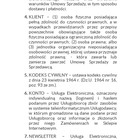
warunków Umowy Sprzedaży, w tym sposobu
dostawy i płatności.
KLIENT – (1) osoba fizyczna posiadająca
pełną zdolność do czynności prawnych, a w
wypadkach przewidzianych przez przepisy
powszechnie obowiązujące także osoba
fizyczna posiadająca ograniczoną zdolność do
czynności prawnych; (2) osoba prawna; albo
(3) jednostka organizacyjna nieposiadająca
osobowości prawnej, której ustawa przyznaje
zdolność prawną; - która zawarła lub
zamierza zawrzeć Umowę Sprzedaży ze
Sprzedawcą.
KODEKS CYWILNY – ustawa kodeks cywilny
z dnia 23 kwietnia 1964 r. (Dz.U. 1964 nr 16,
poz. 93 ze zm.).
KONTO – Usługa Elektroniczna, oznaczony
indywidualną nazwą (loginem) i hasłem
podanym przez Usługobiorcę zbiór zasobów
w systemie teleinformatycznym Usługodawcy,
w którym gromadzone są dane podane przez
Usługobiorcę oraz informacje o złożonych
przez niego Zamówieniach w Sklepie
Internetowym.
NEWSLETTER – Usługa Elektroniczna,