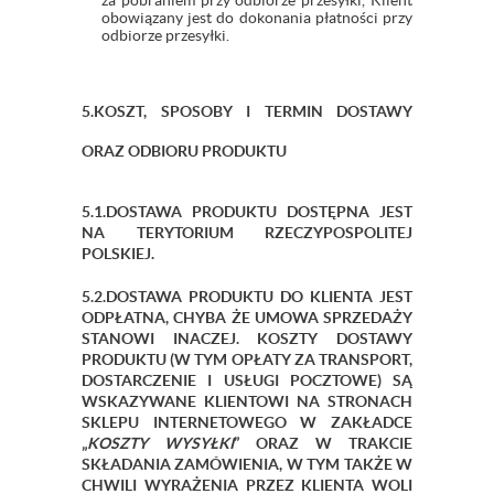
za pobraniem przy odbiorze przesyłki, Klient
obowiązany jest do dokonania płatności przy
odbiorze przesyłki.
5.KOSZT, SPOSOBY I TERMIN DOSTAWY
ORAZ ODBIORU PRODUKTU
5.1.DOSTAWA PRODUKTU DOSTĘPNA JEST
NA TERYTORIUM RZECZYPOSPOLITEJ
POLSKIEJ.
5.2.DOSTAWA PRODUKTU DO KLIENTA JEST
ODPŁATNA, CHYBA ŻE UMOWA SPRZEDAŻY
STANOWI INACZEJ. KOSZTY DOSTAWY
PRODUKTU (W TYM OPŁATY ZA TRANSPORT,
DOSTARCZENIE I USŁUGI POCZTOWE) SĄ
WSKAZYWANE KLIENTOWI NA STRONACH
SKLEPU INTERNETOWEGO W ZAKŁADCE
„
KOSZTY WYSYŁKI
” ORAZ W TRAKCIE
SKŁADANIA ZAMÓWIENIA, W TYM TAKŻE W
CHWILI WYRAŻENIA PRZEZ KLIENTA WOLI