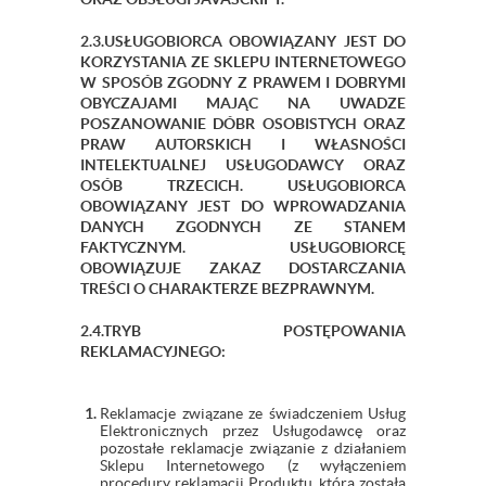
2.3.USŁUGOBIORCA OBOWIĄZANY JEST DO
KORZYSTANIA ZE SKLEPU INTERNETOWEGO
W SPOSÓB ZGODNY Z PRAWEM I DOBRYMI
OBYCZAJAMI MAJĄC NA UWADZE
POSZANOWANIE DÓBR OSOBISTYCH ORAZ
PRAW AUTORSKICH I WŁASNOŚCI
INTELEKTUALNEJ USŁUGODAWCY ORAZ
OSÓB TRZECICH. USŁUGOBIORCA
OBOWIĄZANY JEST DO WPROWADZANIA
DANYCH ZGODNYCH ZE STANEM
FAKTYCZNYM. USŁUGOBIORCĘ
OBOWIĄZUJE ZAKAZ DOSTARCZANIA
TREŚCI O CHARAKTERZE BEZPRAWNYM.
2.4.TRYB POSTĘPOWANIA
REKLAMACYJNEGO:
Reklamacje związane ze świadczeniem Usług
Elektronicznych przez Usługodawcę oraz
pozostałe reklamacje związanie z działaniem
Sklepu Internetowego (z wyłączeniem
procedury reklamacji Produktu, która została