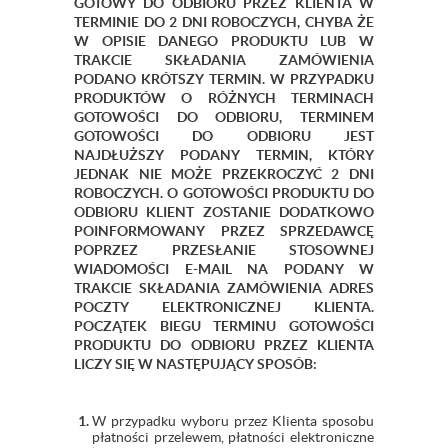
GOTOWY DO ODBIORU PRZEZ KLIENTA W
TERMINIE DO 2 DNI ROBOCZYCH, CHYBA ŻE
W OPISIE DANEGO PRODUKTU LUB W
TRAKCIE SKŁADANIA ZAMÓWIENIA
PODANO KRÓTSZY TERMIN. W PRZYPADKU
PRODUKTÓW O RÓŻNYCH TERMINACH
GOTOWOŚCI DO ODBIORU, TERMINEM
GOTOWOŚCI DO ODBIORU JEST
NAJDŁUŻSZY PODANY TERMIN, KTÓRY
JEDNAK NIE MOŻE PRZEKROCZYĆ 2 DNI
ROBOCZYCH. O GOTOWOŚCI PRODUKTU DO
ODBIORU KLIENT ZOSTANIE DODATKOWO
POINFORMOWANY PRZEZ SPRZEDAWCĘ
POPRZEZ PRZESŁANIE STOSOWNEJ
WIADOMOŚCI E-MAIL NA PODANY W
TRAKCIE SKŁADANIA ZAMÓWIENIA ADRES
POCZTY ELEKTRONICZNEJ KLIENTA.
POCZĄTEK BIEGU TERMINU GOTOWOŚCI
PRODUKTU DO ODBIORU PRZEZ KLIENTA
LICZY SIĘ W NASTĘPUJĄCY SPOSÓB:
W przypadku wyboru przez Klienta sposobu
płatności przelewem, płatności elektroniczne