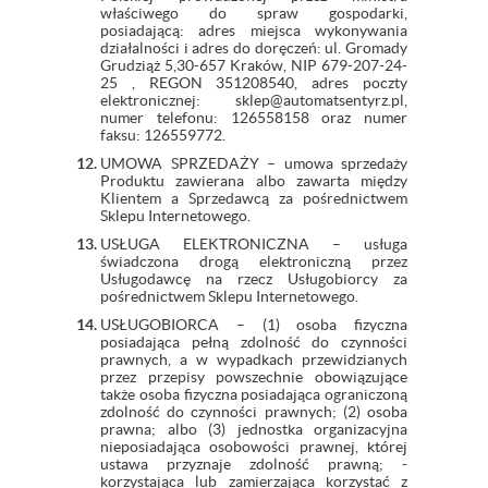
właściwego do spraw gospodarki,
posiadającą: adres miejsca wykonywania
działalności i adres do doręczeń: ul. Gromady
Grudziąż 5,30-657 Kraków, NIP 679-207-24-
25 , REGON 351208540, adres poczty
elektronicznej: sklep@automatsentyrz.pl,
numer telefonu: 126558158 oraz numer
faksu: 126559772.
UMOWA SPRZEDAŻY – umowa sprzedaży
Produktu zawierana albo zawarta między
Klientem a Sprzedawcą za pośrednictwem
Sklepu Internetowego.
USŁUGA ELEKTRONICZNA – usługa
świadczona drogą elektroniczną przez
Usługodawcę na rzecz Usługobiorcy za
pośrednictwem Sklepu Internetowego.
USŁUGOBIORCA – (1) osoba fizyczna
posiadająca pełną zdolność do czynności
prawnych, a w wypadkach przewidzianych
przez przepisy powszechnie obowiązujące
także osoba fizyczna posiadająca ograniczoną
zdolność do czynności prawnych; (2) osoba
prawna; albo (3) jednostka organizacyjna
nieposiadająca osobowości prawnej, której
ustawa przyznaje zdolność prawną; -
korzystająca lub zamierzająca korzystać z