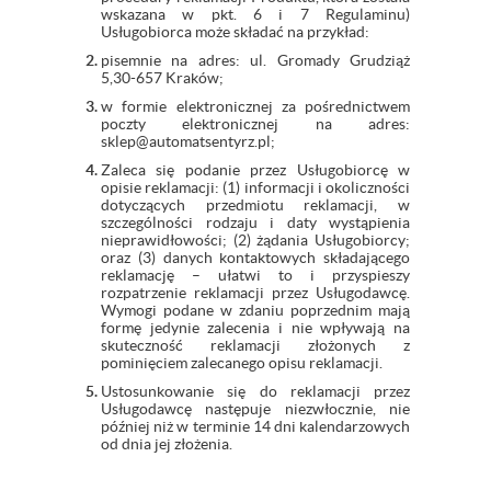
wskazana w pkt. 6 i 7 Regulaminu)
Usługobiorca może składać na przykład:
pisemnie na adres: ul. Gromady Grudziąż
5,30-657 Kraków;
w formie elektronicznej za pośrednictwem
poczty elektronicznej na adres:
sklep@automatsentyrz.pl;
Zaleca się podanie przez Usługobiorcę w
opisie reklamacji: (1) informacji i okoliczności
dotyczących przedmiotu reklamacji, w
szczególności rodzaju i daty wystąpienia
nieprawidłowości; (2) żądania Usługobiorcy;
oraz (3) danych kontaktowych składającego
reklamację – ułatwi to i przyspieszy
rozpatrzenie reklamacji przez Usługodawcę.
Wymogi podane w zdaniu poprzednim mają
formę jedynie zalecenia i nie wpływają na
skuteczność reklamacji złożonych z
pominięciem zalecanego opisu reklamacji.
Ustosunkowanie się do reklamacji przez
Usługodawcę następuje niezwłocznie, nie
później niż w terminie 14 dni kalendarzowych
od dnia jej złożenia.