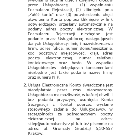
wykonaniu łącznie trzech kolejnych kroków
przez Usługobiorcę – (1) wypełnieniu
Formularza Rejestracji, (2) kliknięciu pola
„Załóż konto” oraz (3) potwierdzeniu chęci
utworzenia Konta poprzez kliknięcie w link
potwierdzający przesłany automatycznie na
podany adres poczty elektronicznej. W
Formularzu Rejestracji niezbędne jest
podanie przez Usługobiorcę następujących
danych Usługobiorcy: imię i nazwisko/nazwa
firmy, adres (ulica, numer domu/mieszkania,
kod pocztowy, miejscowość, kraj), adres
poczty elektronicznej, numer telefonu
kontaktowego oraz hasło. W wypadku
Usługobiorców niebędących konsumentami
niezbędne jest także podanie nazwy firmy
oraz numeru NIP.
Usługa Elektroniczna Konto świadczona jest
nieodpłatnie przez czas nieoznaczony.
Usługobiorca ma możliwość, w każdej chwili i
bez podania przyczyny, usunięcia Konta
(rezygnacji z Konta) poprzez wysłanie
stosownego żądania do Usługodawcy, w
szczególności za pośrednictwem poczty
elektronicznej na adres:
sklep@automatsentyrz.pl lub też pisemnie na
adres: ul. Gromady Grudziąż 5,30-657
Kraków.