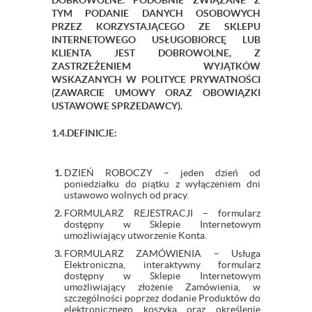
DOBROWOLNE. PODOBNIE ZWIĄZANE Z
TYM PODANIE DANYCH OSOBOWYCH
PRZEZ KORZYSTAJĄCEGO ZE SKLEPU
INTERNETOWEGO USŁUGOBIORCĘ LUB
KLIENTA JEST DOBROWOLNE, Z
ZASTRZEŻENIEM WYJĄTKÓW
WSKAZANYCH W POLITYCE PRYWATNOŚCI
(ZAWARCIE UMOWY ORAZ OBOWIĄZKI
USTAWOWE SPRZEDAWCY).
1.4.DEFINICJE:
DZIEŃ ROBOCZY – jeden dzień od
poniedziałku do piątku z wyłączeniem dni
ustawowo wolnych od pracy.
FORMULARZ REJESTRACJI – formularz
dostępny w Sklepie Internetowym
umożliwiający utworzenie Konta.
FORMULARZ ZAMÓWIENIA – Usługa
Elektroniczna, interaktywny formularz
dostępny w Sklepie Internetowym
umożliwiający złożenie Zamówienia, w
szczególności poprzez dodanie Produktów do
elektronicznego koszyka oraz określenie