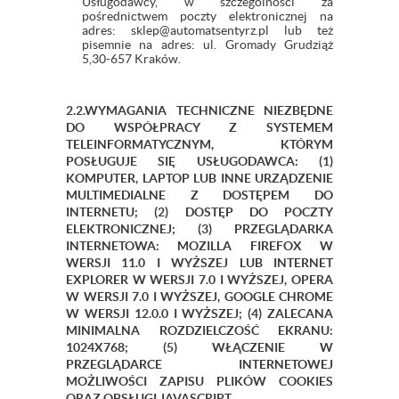
Usługodawcy, w szczególności za
pośrednictwem poczty elektronicznej na
adres: sklep@automatsentyrz.pl lub też
pisemnie na adres: ul. Gromady Grudziąż
5,30-657 Kraków.
2.2.WYMAGANIA TECHNICZNE NIEZBĘDNE
DO WSPÓŁPRACY Z SYSTEMEM
TELEINFORMATYCZNYM, KTÓRYM
POSŁUGUJE SIĘ USŁUGODAWCA: (1)
KOMPUTER, LAPTOP LUB INNE URZĄDZENIE
MULTIMEDIALNE Z DOSTĘPEM DO
INTERNETU; (2) DOSTĘP DO POCZTY
ELEKTRONICZNEJ; (3) PRZEGLĄDARKA
INTERNETOWA: MOZILLA FIREFOX W
WERSJI 11.0 I WYŻSZEJ LUB INTERNET
EXPLORER W WERSJI 7.0 I WYŻSZEJ, OPERA
W WERSJI 7.0 I WYŻSZEJ, GOOGLE CHROME
W WERSJI 12.0.0 I WYŻSZEJ; (4) ZALECANA
MINIMALNA ROZDZIELCZOŚĆ EKRANU:
1024X768; (5) WŁĄCZENIE W
PRZEGLĄDARCE INTERNETOWEJ
MOŻLIWOŚCI ZAPISU PLIKÓW COOKIES
ORAZ OBSŁUGI JAVASCRIPT.