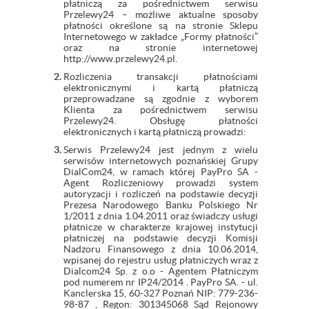
płatniczą za pośrednictwem serwisu
Przelewy24 – możliwe aktualne sposoby
płatności określone są na stronie Sklepu
Internetowego w zakładce „Formy płatności”
oraz na stronie internetowej
http://www.przelewy24.pl.
Rozliczenia transakcji płatnościami
elektronicznymi i kartą płatniczą
przeprowadzane są zgodnie z wyborem
Klienta za pośrednictwem serwisu
Przelewy24. Obsługę płatności
elektronicznych i kartą płatniczą prowadzi:
Serwis Przelewy24 jest jednym z wielu
serwisów internetowych poznańskiej Grupy
DialCom24, w ramach której PayPro SA -
Agent Rozliczeniowy prowadzi system
autoryzacji i rozliczeń na podstawie decyzji
Prezesa Narodowego Banku Polskiego Nr
1/2011 z dnia 1.04.2011 oraz świadczy usługi
płatnicze w charakterze krajowej instytucji
płatniczej na podstawie decyzji Komisji
Nadzoru Finansowego z dnia 10.06.2014,
wpisanej do rejestru usług płatniczych wraz z
Dialcom24 Sp. z o.o - Agentem Płatniczym
pod numerem nr IP24/2014 . PayPro SA. - ul.
Kanclerska 15, 60-327 Poznań NIP: 779-236-
98-87 , Regon: 301345068 Sąd Rejonowy