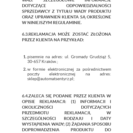
WAD. SZCZEGÓŁOWE INFORMACJE
DOTYCZĄCE ODPOWIEDZIALNOŚCI
SPRZEDAWCY Z TYTUŁU WADY PRODUKTU
ORAZ UPRAWNIEŃ KLIENTA SĄ OKREŚLONE
W NINIEJSZYM REGULAMINIE.
6.3.REKLAMACJA MOŻE ZOSTAĆ ZŁOŻONA
PRZEZ KLIENTA NA PRZYKŁAD:
pisemnie na adres: ul. Gromady Grudziąż 5,
30-657 Kraków.;
w formie elektronicznej za pośrednictwem
poczty elektronicznej na adres:
sklep@automatsentyrz.pl;
6.4.ZALECA SIĘ PODANIE PRZEZ KLIENTA W
OPISIE REKLAMACJI: (1) INFORMACJI I
OKOLICZNOŚCI DOTYCZĄCYCH
PRZEDMIOTU REKLAMACJI, W
SZCZEGÓLNOŚCI RODZAJU I DATY
WYSTĄPIENIA WADY; (2) ŻĄDANIA SPOSOBU
DOPROWADZENIA PRODUKTU DO