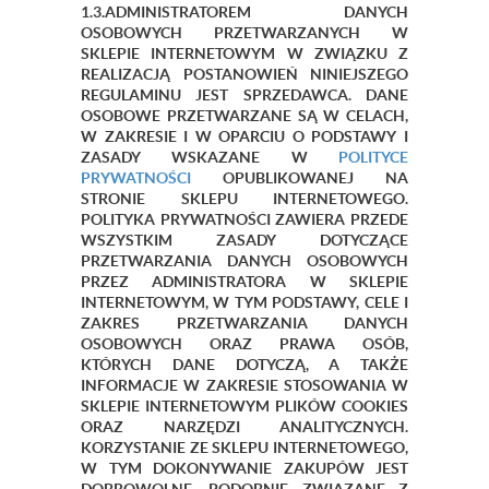
1.3.ADMINISTRATOREM DANYCH
OSOBOWYCH PRZETWARZANYCH W
SKLEPIE INTERNETOWYM W ZWIĄZKU Z
REALIZACJĄ POSTANOWIEŃ NINIEJSZEGO
REGULAMINU JEST SPRZEDAWCA. DANE
OSOBOWE PRZETWARZANE SĄ W CELACH,
W ZAKRESIE I W OPARCIU O PODSTAWY I
ZASADY WSKAZANE W
POLITYCE
PRYWATNOŚCI
OPUBLIKOWANEJ NA
STRONIE SKLEPU INTERNETOWEGO.
POLITYKA PRYWATNOŚCI ZAWIERA PRZEDE
WSZYSTKIM ZASADY DOTYCZĄCE
PRZETWARZANIA DANYCH OSOBOWYCH
PRZEZ ADMINISTRATORA W SKLEPIE
INTERNETOWYM, W TYM PODSTAWY, CELE I
ZAKRES PRZETWARZANIA DANYCH
OSOBOWYCH ORAZ PRAWA OSÓB,
KTÓRYCH DANE DOTYCZĄ, A TAKŻE
INFORMACJE W ZAKRESIE STOSOWANIA W
SKLEPIE INTERNETOWYM PLIKÓW COOKIES
ORAZ NARZĘDZI ANALITYCZNYCH.
KORZYSTANIE ZE SKLEPU INTERNETOWEGO,
W TYM DOKONYWANIE ZAKUPÓW JEST