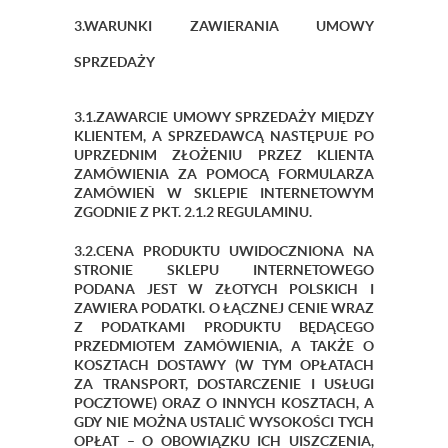
3.WARUNKI ZAWIERANIA UMOWY
SPRZEDAŻY
3.1.ZAWARCIE UMOWY SPRZEDAŻY MIĘDZY
KLIENTEM, A SPRZEDAWCĄ NASTĘPUJE PO
UPRZEDNIM ZŁOŻENIU PRZEZ KLIENTA
ZAMÓWIENIA ZA POMOCĄ FORMULARZA
ZAMÓWIEŃ W SKLEPIE INTERNETOWYM
ZGODNIE Z PKT. 2.1.2 REGULAMINU.
3.2.CENA PRODUKTU UWIDOCZNIONA NA
STRONIE SKLEPU INTERNETOWEGO
PODANA JEST W ZŁOTYCH POLSKICH I
ZAWIERA PODATKI. O ŁĄCZNEJ CENIE WRAZ
Z PODATKAMI PRODUKTU BĘDĄCEGO
PRZEDMIOTEM ZAMÓWIENIA, A TAKŻE O
KOSZTACH DOSTAWY (W TYM OPŁATACH
ZA TRANSPORT, DOSTARCZENIE I USŁUGI
POCZTOWE) ORAZ O INNYCH KOSZTACH, A
GDY NIE MOŻNA USTALIĆ WYSOKOŚCI TYCH
OPŁAT – O OBOWIĄZKU ICH UISZCZENIA,