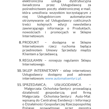
elektroniczna usługa dystrybucyjna
świadczona przez Usługodawcę za
pośrednictwem poczty elektronicznej e-mail,
która umożliwia wszystkim korzystającym z
niej Usługobiorcom automatyczne
otrzymywanie od Usługodawcy cyklicznych
treści kolejnych edycji newslettera
zawierającego informacje o Produktach,
nowościach i promocjach w Sklepie
Internetowym.
PRODUKT – dostępna w Sklepie
Internetowym rzecz ruchoma będąca
przedmiotem Umowy Sprzedaży między
Klientem a Sprzedawcą.
REGULAMIN – niniejszy regulamin Sklepu
Internetowego.
SKLEP INTERNETOWY - sklep internetowy
Usługodawcy dostępny pod adresem
internetowym:
www.automatsentyrz.pl
.
SPRZEDAWCA; USŁUGODAWCA –
Małgorzata Ochońska-Sentyrz prowadzącą
działalność gospodarczą pod firmą
Małgorzata Ochońska-Sentyrz Auto-Mat
wpisaną do Centralnej Ewidencji i Informacji
o Działalności Gospodarczej Rzeczypospolitej
Polskiej prowadzonej przez ministra