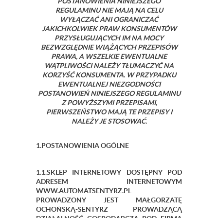
POSTANOWIENIA NINIEJSZEGO
REGULAMINU NIE MAJĄ NA CELU
WYŁĄCZAĆ ANI OGRANICZAĆ
JAKICHKOLWIEK PRAW KONSUMENTÓW
PRZYSŁUGUJĄCYCH IM NA MOCY
BEZWZGLĘDNIE WIĄŻĄCYCH PRZEPISÓW
PRAWA, A WSZELKIE EWENTUALNE
WĄTPLIWOŚCI NALEŻY TŁUMACZYĆ NA
KORZYŚĆ KONSUMENTA. W PRZYPADKU
EWENTUALNEJ NIEZGODNOŚCI
POSTANOWIEŃ NINIEJSZEGO REGULAMINU
Z POWYŻSZYMI PRZEPISAMI,
PIERWSZEŃSTWO MAJĄ TE PRZEPISY I
NALEŻY JE STOSOWAĆ.
1.POSTANOWIENIA OGÓLNE
1.1.SKLEP INTERNETOWY DOSTĘPNY POD
ADRESEM INTERNETOWYM
WWW.AUTOMATSENTYRZ.PL
PROWADZONY JEST MAŁGORZATĘ
OCHOŃSKĄ-SENTYRZ PROWADZĄCĄ