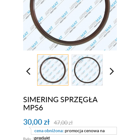
SIMERING SPRZĘGŁA
MPS6
30,00
zł
47,00
zł
cena obniżona:
promocja cenowa na
produkt
Było: 30,00 zł ()