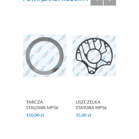
TARCZA
USZCZELKA
ŚLIZG
STALOWA MPS6
STATORA MPS6
MPS6 
1,8MM
150,00
zł
15,00
zł
150,0