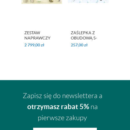
ZESTAW
ZAŚLEPKA Z
ZAŚLE
NAPRAWCZY
OBUDOWĄ S-
TRON
MECHATRONIKI
TRONIC
ORYG
2 799,00
zł
257,00
zł
45,00
z
S-TRONIC -
ORYGINAŁ
ORYGINAŁ
0B5325060C
Zapisz się do newslettera a
otrzymasz rabat 5%
na
pierwsze zakupy