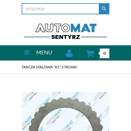
MENU
0
TARCZA STALOWA "K1" S-TRONIC