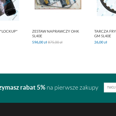
"LOCKUP"
ZESTAW NAPRAWCZY OHK
TARCZA FRY
5L40E
GM 5L40E
596,00
zł
875,00
zł
26,00
zł
zymasz rabat 5%
na pierwsze zakupy