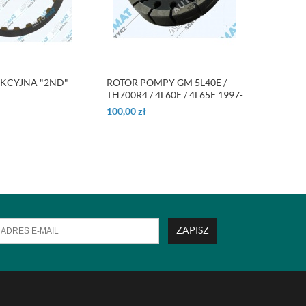
KCYJNA "2ND"
ROTOR POMPY GM 5L40E /
SPRĘŻ
TH700R4 / 4L60E / 4L65E 1997-
60/65M
ON
100,00
zł
59,00
zł
ZAPISZ