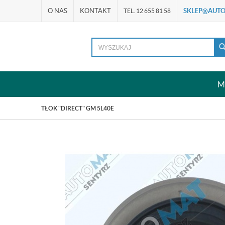
O NAS
KONTAKT
SKLEP@AUTO
TEL. 12 655 81 58
M
TŁOK "DIRECT" GM 5L40E