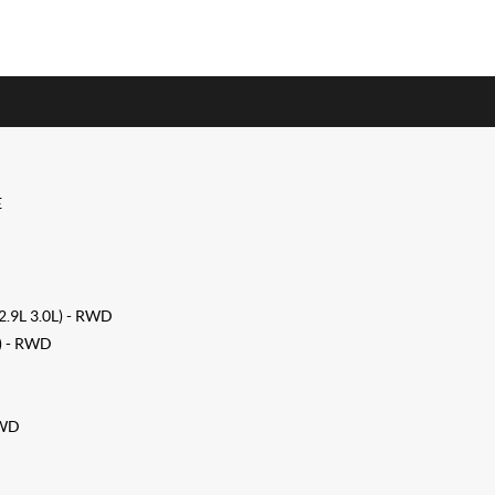
E
 2.9L 3.0L) - RWD
L) - RWD
AWD