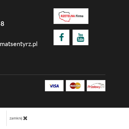
58
matsentyrz.pl
zamknij