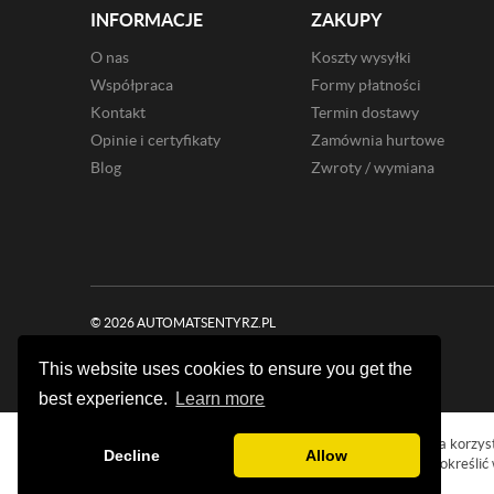
INFORMACJE
ZAKUPY
O nas
Koszty wysyłki
Współpraca
Formy płatności
Kontakt
Termin dostawy
Opinie i certyfikaty
Zamównia hurtowe
Blog
Zwroty / wymiana
© 2026 AUTOMATSENTYRZ.PL
PROJEKT I OPROGRAMOWANIE SKLEPU:
EBEXO
This website uses cookies to ensure you get the
best experience.
Learn more
Strona korzyst
Decline
Allow
Możesz określić 