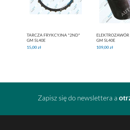
TARCZA FRYKCYJNA "2ND"
ELEKTROZAWÓR 
GM 5L40E
GM 5L40E
15,00
zł
109,00
zł
otr
Zapisz się do newslettera a