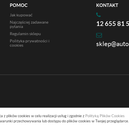
POMOC
KONTAKT
Jak kupować
Najczęściej zadawane
12 655 81 
pytania
Regulamin sklepu
Polityka prywatności i
sklep@auto
cookies
a z plików cookies w celu realizacji usług i zgodnie z
Polityką Plików Cookies
warunki przechowywania lub dostępu do plików cookies w Twojej przeglądarce.