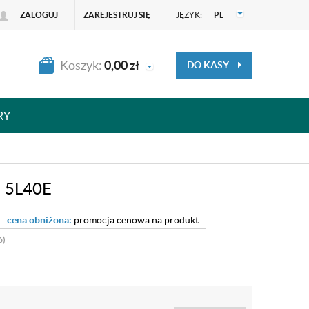
ZALOGUJ
ZAREJESTRUJ SIĘ
JĘZYK:
PL
Koszyk:
0,00
zł
DO KASY
RY
 5L40E
cena obniżona:
promocja cenowa na produkt
6)