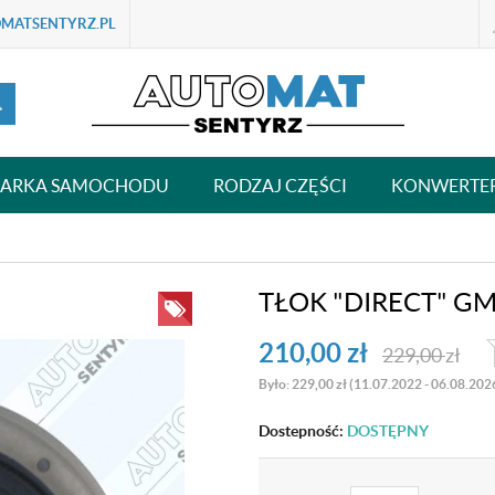
MATSENTYRZ.PL
ARKA SAMOCHODU
RODZAJ CZĘŚCI
KONWERTE
TŁOK "DIRECT" GM
210,00
zł
229,00
zł
Było: 229,00 zł (11.07.2022 - 06.08.202
Dostepność:
DOSTĘPNY